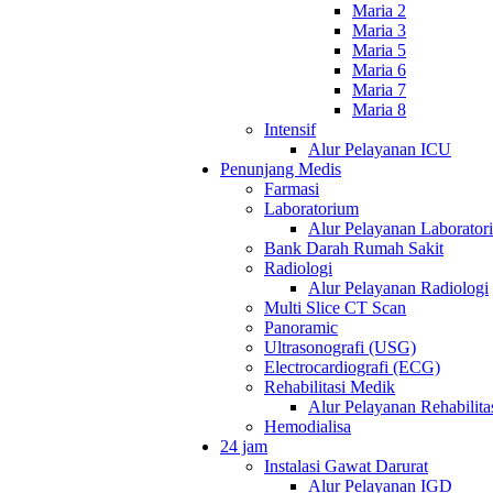
Maria 2
Maria 3
Maria 5
Maria 6
Maria 7
Maria 8
Intensif
Alur Pelayanan ICU
Penunjang Medis
Farmasi
Laboratorium
Alur Pelayanan Laborator
Bank Darah Rumah Sakit
Radiologi
Alur Pelayanan Radiologi
Multi Slice CT Scan
Panoramic
Ultrasonografi (USG)
Electrocardiografi (ECG)
Rehabilitasi Medik
Alur Pelayanan Rehabilita
Hemodialisa
24 jam
Instalasi Gawat Darurat
Alur Pelayanan IGD