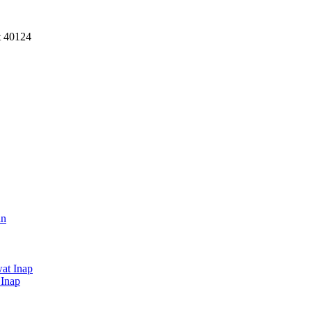
t 40124
an
at Inap
 Inap