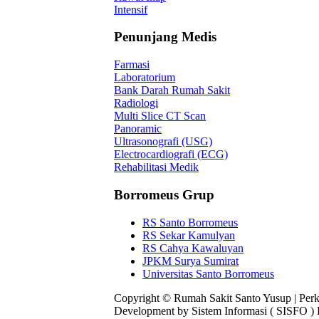
Intensif
Penunjang Medis
Farmasi
Laboratorium
Bank Darah Rumah Sakit
Radiologi
Multi Slice CT Scan
Panoramic
Ultrasonografi (USG)
Electrocardiografi (ECG)
Rehabilitasi Medik
Borromeus Grup
RS Santo Borromeus
RS Sekar Kamulyan
RS Cahya Kawaluyan
JPKM Surya Sumirat
Universitas Santo Borromeus
Copyright © Rumah Sakit Santo Yusup | Pe
Development by Sistem Informasi ( SISFO )