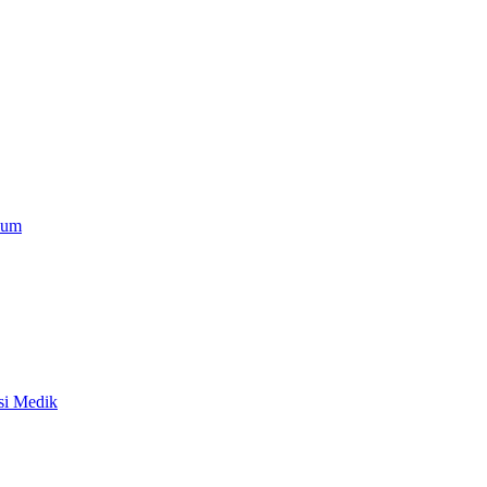
ium
si Medik