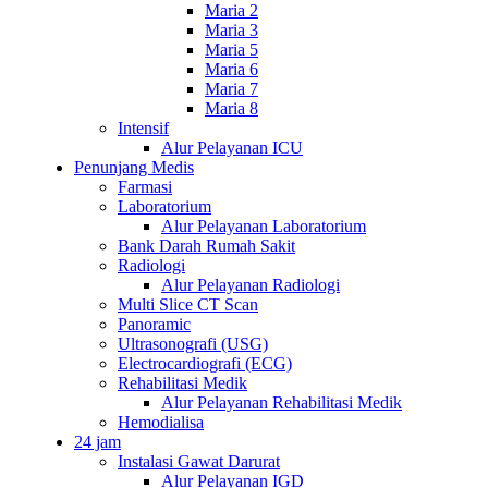
Maria 2
Maria 3
Maria 5
Maria 6
Maria 7
Maria 8
Intensif
Alur Pelayanan ICU
Penunjang Medis
Farmasi
Laboratorium
Alur Pelayanan Laboratorium
Bank Darah Rumah Sakit
Radiologi
Alur Pelayanan Radiologi
Multi Slice CT Scan
Panoramic
Ultrasonografi (USG)
Electrocardiografi (ECG)
Rehabilitasi Medik
Alur Pelayanan Rehabilitasi Medik
Hemodialisa
24 jam
Instalasi Gawat Darurat
Alur Pelayanan IGD