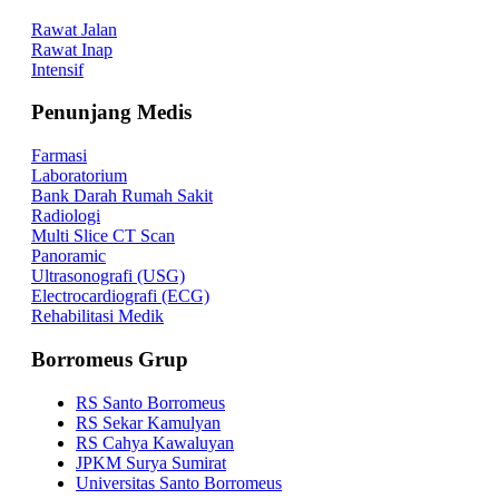
Rawat Jalan
Rawat Inap
Intensif
Penunjang Medis
Farmasi
Laboratorium
Bank Darah Rumah Sakit
Radiologi
Multi Slice CT Scan
Panoramic
Ultrasonografi (USG)
Electrocardiografi (ECG)
Rehabilitasi Medik
Borromeus Grup
RS Santo Borromeus
RS Sekar Kamulyan
RS Cahya Kawaluyan
JPKM Surya Sumirat
Universitas Santo Borromeus