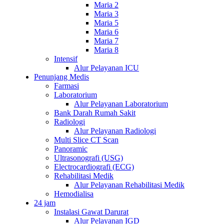
Maria 2
Maria 3
Maria 5
Maria 6
Maria 7
Maria 8
Intensif
Alur Pelayanan ICU
Penunjang Medis
Farmasi
Laboratorium
Alur Pelayanan Laboratorium
Bank Darah Rumah Sakit
Radiologi
Alur Pelayanan Radiologi
Multi Slice CT Scan
Panoramic
Ultrasonografi (USG)
Electrocardiografi (ECG)
Rehabilitasi Medik
Alur Pelayanan Rehabilitasi Medik
Hemodialisa
24 jam
Instalasi Gawat Darurat
Alur Pelayanan IGD